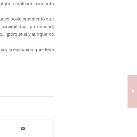
o algún empleado sonriente
 nuevo posicionamiento que
 sensibilidad, proximidad,
co… ¡porque sí y aunque no
ca y la ejecución que debe
La