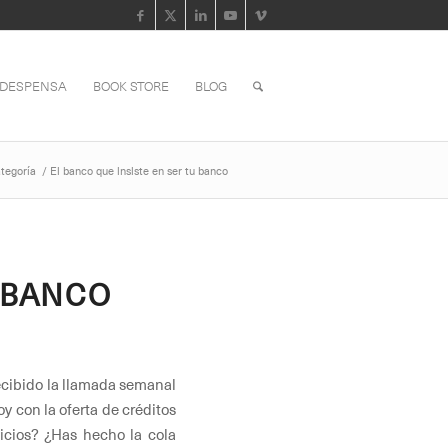
 DESPENSA
BOOK STORE
BLOG
ategoría
/
El banco que insiste en ser tu banco
 BANCO
recibido la llamada semanal
y con la oferta de créditos
vicios? ¿Has hecho la cola