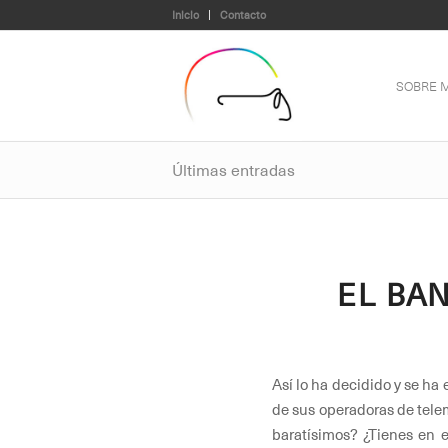
Inicio
Contacto
SOBRE M
Últimas entradas
EL BA
Así lo ha decidido y se ha
de sus operadoras de telem
baratísimos? ¿Tienes en e