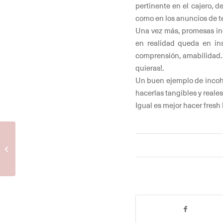
pertinente en el cajero, 
como en los anuncios de t
Una vez más, promesas inc
en realidad queda en insi
comprensión, amabilidad… 
quieras!.
Un buen ejemplo de incohe
hacerlas tangibles y reales
Igual es mejor hacer fresh
Los nuevos exploradores 2.0