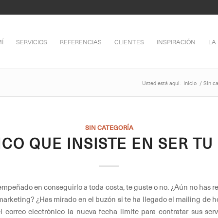
Í
SERVICIOS
REFERENCIAS
CLIENTES
INSPIRACIÓN
LA
Usted está aquí:
Inicio
/
Sin c
SIN CATEGORÍA
NCO QUE INSISTE EN SER TU
 empeñado en conseguirlo a toda costa, te guste o no. ¿Aún no has 
arketing? ¿Has mirado en el buzón si te ha llegado el mailing de ho
l correo electrónico la nueva fecha límite para contratar sus ser