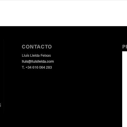
CONTACTO
P
Lluís Lleida Feixas
lluis@lluislleida.com
T. +34 616 064 283