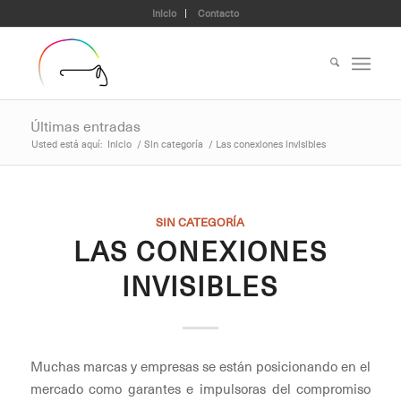
Inicio
Contacto
Últimas entradas
Usted está aquí:
Inicio
/
Sin categoría
/
Las conexiones invisibles
SIN CATEGORÍA
LAS CONEXIONES
INVISIBLES
Muchas marcas y empresas se están posicionando en el
mercado como garantes e impulsoras del compromiso