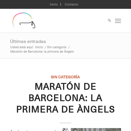
Inicio
Contacto
Últimas entradas
Usted está aquí:
Inicio
/
Sin categoría
/
Maratón de Barcelona: la primera de Àngels
SIN CATEGORÍA
MARATÓN DE
BARCELONA: LA
PRIMERA DE ÀNGELS