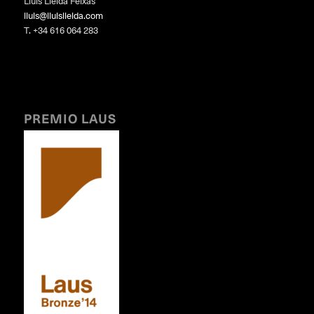
Lluís Lleida Feixas
lluis@lluislleida.com
T. +34 616 064 283
PREMIO LAUS