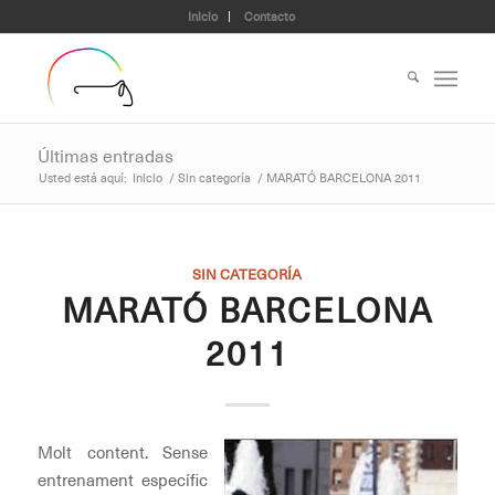
Inicio
Contacto
Últimas entradas
Usted está aquí:
Inicio
/
Sin categoría
/
MARATÓ BARCELONA 2011
SIN CATEGORÍA
MARATÓ BARCELONA
2011
Molt content. Sense
entrenament específic