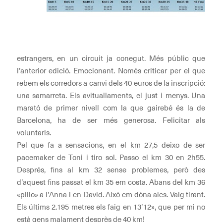
estrangers, en un circuit ja conegut. Més públic que
l’anterior edició. Emocionant. Només criticar per el que
rebem els corredors a canvi dels 40 euros de la inscripció:
una samarreta. Els avituallaments, el just i menys. Una
marató de primer nivell com la que gairebé és la de
Barcelona, ha de ser més generosa. Felicitar als
voluntaris.
Pel que fa a sensacions, en el km 27,5 deixo de ser
pacemaker de Toni i tiro sol. Passo el km 30 en 2h55.
Després, fins al km 32 sense problemes, però des
d’aquest fins passat el km 35 em costa. Abans del km 36
«pillo» a l’Anna i en David. Això em dóna ales. Vaig tirant.
Els últims 2.195 metres els faig en 13’12», que per mi no
està gens malament desprès de 40 km!