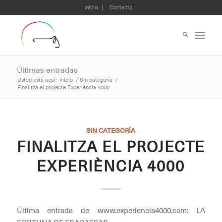
Inicio
Contacto
Últimas entradas
Usted está aquí:
Inicio
/
Sin categoría
/
Finalitza el projecte Experiència 4000
SIN CATEGORÍA
FINALITZA EL PROJECTE
EXPERIÈNCIA 4000
Última entrada de www.experiencia4000.com: LA