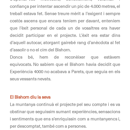
confiança per intentar ascendir un pic de 4.000 metres, el
treball estava fet. Sense treure mèrit a l’exigent i sempre
costós ascens que encara teníem per davant, enteníem
que l’èxit personal de cada un de vosaltres era haver
decidit participar en el projecte. L’èxit era estar dins
d’aquell autocar, atorgant gairebé rang d’anècdota al fet
d’assolir o no el cim del Bishorn.
Doncs bé, hem de reconèixer que estàvem
equivocats. No sabíem que el Bishorn havia decidit que
Experiència 4000 no acabava a Parets, que seguia en els
seus vessants nevats.
El Bishorn diu la seva
La muntanya continuà el projecte pel seu compte i es va
obstinar que seguíssim sumant experiències, sensacions
i sentiments que ens s’enriquissin com a muntanyencs i,
per descomptat, també com a persones.