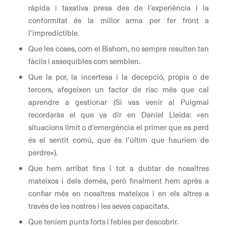
ràpida i taxativa presa des de l’experiència i la
conformitat és la millor arma per fer front a
l’impredictible.
Que les coses, com el Bishorn, no sempre resulten tan
fàcils i assequibles com semblen.
Que la por, la incertesa i la decepció, propis o de
tercers, afegeixen un factor de risc més que cal
aprendre a gestionar (Si vas venir al Puigmal
recordaràs el que va dir en Daniel Lleida: «en
situacions límit o d’emergència el primer que es perd
és el sentit comú, que és l’últim que hauríem de
perdre»).
Que hem arribat fins i tot a dubtar de nosaltres
mateixos i dels demés, però finalment hem après a
confiar més en nosaltres mateixos i en els altres a
través de les nostres i les seves capacitats.
Que teníem punts forts i febles per descobrir.