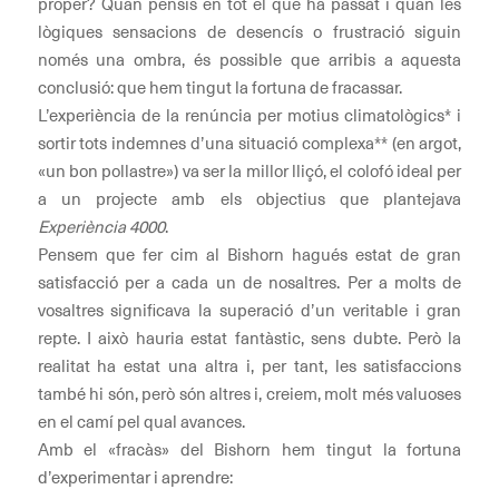
proper? Quan pensis en tot el que ha passat i quan les
lògiques sensacions de desencís o frustració siguin
només una ombra, és possible que arribis a aquesta
conclusió: que hem tingut la fortuna de fracassar.
L’experiència de la renúncia per motius climatològics* i
sortir tots indemnes d’una situació complexa** (en argot,
«un bon pollastre») va ser la millor lliçó, el colofó ​​ideal per
a un projecte amb els objectius que plantejava
Experiència 4000
.
Pensem que fer cim al Bishorn hagués estat de gran
satisfacció per a cada un de nosaltres. Per a molts de
vosaltres significava la superació d’un veritable i gran
repte. I això hauria estat fantàstic, sens dubte. Però la
realitat ha estat una altra i, per tant, les satisfaccions
també hi són, però són altres i, creiem, molt més valuoses
en el camí pel qual avances.
Amb el «fracàs» del Bishorn hem tingut la fortuna
d’experimentar i aprendre: