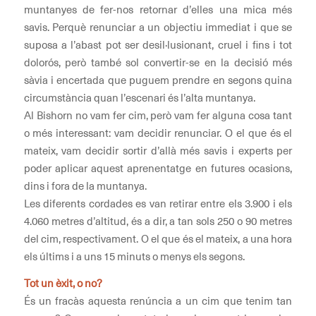
muntanyes de fer-nos retornar d’elles una mica més
savis. Perquè renunciar a un objectiu immediat i que se
suposa a l’abast pot ser desil·lusionant, cruel i fins i tot
dolorós, però també sol convertir-se en la decisió més
sàvia i encertada que puguem prendre en segons quina
circumstància quan l’escenari és l’alta muntanya.
Al Bishorn no vam fer cim, però vam fer alguna cosa tant
o més interessant: vam decidir renunciar. O el que és el
mateix, vam decidir sortir d’allà més savis i experts per
poder aplicar aquest aprenentatge en futures ocasions,
dins i fora de la muntanya.
Les diferents cordades es van retirar entre els 3.900 i els
4.060 metres d’altitud, és a dir, a tan sols 250 o 90 metres
del cim, respectivament. O el que és el mateix, a una hora
els últims i a uns 15 minuts o menys els segons.
Tot un èxit, o no?
És un fracàs aquesta renúncia a un cim que tenim tan