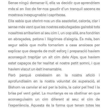
Sense ningú demanar-li, ella va decidir que aprendríem
més si en lloc de fer-nos gaudir d’un tranquil ascens es
mostrava inexpugnable i capritxosa.
Ella sabia que oferint-nos un dia assolellat, calorós, clar i
sense més vent que les nostres esbufegades gairebé tots
nosaltres arribaríem al seu cim i, un cop allà, ens fondrien
en abraçades, petons i llàgrimes d’alegria. És més, ben
segur sabia que molts tornaríem a casa ansiosos per
explicar que després de molt esforç i preparació havíem
aconseguit trepitjar un alt cim dels Alps, que havíem
estat capaços de fer realitat el nostre petit somni, i que
havíem viscut un èxit inenarrable.
Però perquè creixéssim en la nostra afició i
aprofundíssim en la nostra voluntat de superació, el
Bishorn va canviar el sol per la boira, la calor pel fred i la
brisa pel vent gelat. La muntanya es va obstinar en que
aconseguíssim un cim diferent al seu: el cim de
l’experiència. Aquesta és la forma que tenen totes les