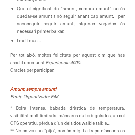
Que el significat de “amunt, sempre amunt” no és
quedar-se amunt sinó seguir anant cap amunt. I per
aconseguir seguir amunt, algunes vegades és
necessari primer baixar.
I molt més…
Per tot això, moltes felicitats per aquest cim que has
assolit anomenat
Experiència 4000
.
Gràcies per participar.
Amunt, sempre amunt!
Equip Organitzador E4K.
* Boira intensa, baixada dràstica de temperatura,
visibilitat molt limitada, màscares de torb gelades, un sol
GPS operatiu, pèrdua d’un dels dos walkie talkie…
** No es veu un “pijo”, només mig. La traça d’ascens es