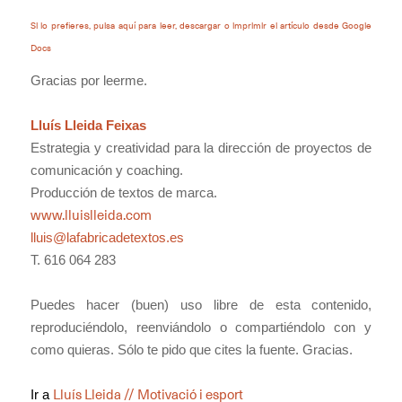
Si lo prefieres, pulsa aquí para leer, descargar o imprimir el artículo desde Google
Docs
Gracias por leerme.
Lluís Lleida Feixas
Estrategia y creatividad para la dirección de proyectos de
comunicación y coaching.
Producción de textos de marca.
www.lluislleida.com
lluis@lafabricadetextos.es
T. 616 064 283
Puedes hacer (buen) uso libre de esta contenido,
reproduciéndolo, reenviándolo o compartiéndolo con y
como quieras. Sólo te pido que cites la fuente. Gracias.
Lluís Lleida // Motivació i esport
Ir a