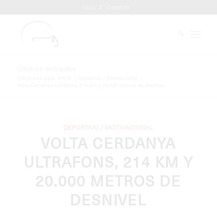
Inicio
Contacto
Últimas entradas
Usted está aquí:
Inicio
/
Deportivo / Motivacional
/
Volta Cerdanya Ultrafons, 214 km y 20.000 metros de desnivel
DEPORTIVO / MOTIVACIONAL
VOLTA CERDANYA
ULTRAFONS, 214 KM Y
20.000 METROS DE
DESNIVEL