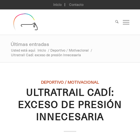
Inicio
Contacto
Últimas entradas
Usted está aquí:
Inicio
/
Deportivo / Motivacional
/
Ultratrail Cadí: exceso de presión innecesaria
DEPORTIVO / MOTIVACIONAL
ULTRATRAIL CADÍ:
EXCESO DE PRESIÓN
INNECESARIA