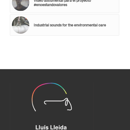
Vídeo documental para el proyecto
#encestandovalores
Industrial sounds for the environmental care