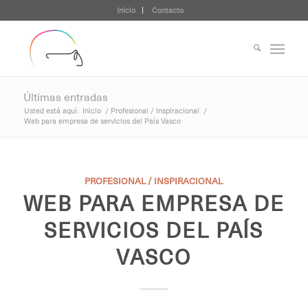
Inicio
Contacto
Últimas entradas
Usted está aquí:
Inicio
/
Profesional / Inspiracional
/
Web para empresa de servicios del País Vasco
PROFESIONAL / INSPIRACIONAL
WEB PARA EMPRESA DE
SERVICIOS DEL PAÍS
VASCO