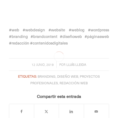
#web #webdesign #website #weblog #wordpress
#branding #brandcontent #diseñoweb #páginasweb
#redacción #contenidosdigitales
/
12 JUNIO, 2019
POR
LLUÍS LLEIDA
ETIQUETAS:
BRANDING
,
DISEÑO WEB
,
PROYECTOS
PROFESIONALES
,
REDACCIÓN WEB
Compartir esta entrada