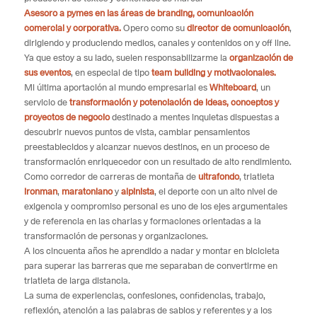
Asesoro a pymes en las áreas de branding, comunicación
comercial y corporativa.
Opero como su
director de comunicación
,
dirigiendo y produciendo medios, canales y contenidos on y off line.
Ya que estoy a su lado, suelen responsabilizarme la
organización de
sus eventos
, en especial de tipo
team building y motivacionales.
Mi última aportación al mundo empresarial es
Whiteboard
, un
servicio de
transformación y potenciación de ideas, conceptos y
proyectos de negocio
destinado a mentes inquietas dispuestas a
descubrir nuevos puntos de vista, cambiar pensamientos
preestablecidos y alcanzar nuevos destinos, en un proceso de
transformación enriquecedor con un resultado de alto rendimiento.
Como corredor de carreras de montaña de
ultrafondo
, triatleta
ironman
,
maratoniano
y
alpinista
, el deporte con un alto nivel de
exigencia y compromiso personal es uno de los ejes argumentales
y de referencia en las charlas y formaciones orientadas a la
transformación de personas y organizaciones.
A los cincuenta años he aprendido a nadar y montar en bicicleta
para superar las barreras que me separaban de convertirme en
triatleta de larga distancia.
La suma de experiencias, confesiones, confidencias, trabajo,
reflexión, atención a las palabras de sabios y referentes y a los