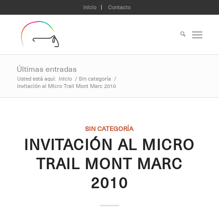
Inicio
Contacto
Últimas entradas
Usted está aquí:
Inicio
/
Sin categoría
/
Invitación al Micro Trail Mont Marc 2010
SIN CATEGORÍA
INVITACIÓN AL MICRO
TRAIL MONT MARC
2010