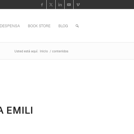
 DESPENSA
BOOK STORE
BLOG
Usted está aquí:
Inicio
/
contenidos
A EMILI